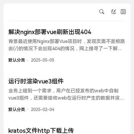
解决nginx部署vue刷新出现404
背景最近使用Nginx部署Vue项目时，发现页面不是根路
由(/)的情况下会出现404的情况，网上搜寻了一下解决
方法，原来是由于Vue单页面开发特性导致的，这里记
默认分类
2025-05-05
录一下解决方法。方案只需要在Nginx配置中添加以下
内容即可：location / { try_files $uri $uri/ @router;
index index.html index.htm; } location @router {
运行时渲染vue3组件
rewrite ^.*$ /index.html last; }在1panel的配置server {
业务上碰到一个需求，用户在已经发布的web中自制
listen 80 ; listen 443 ssl http2 ; server_name ***;
vue3组件，还需要接收web在运行时产生的数据并渲染
index index.php index.html index.htm default.php
定制的页面。在最初学习vue的时候学的是vue2，当时
default.htm default.html; proxy_set_header Host
默认分类
2025-02-04
直接在script中new Vue()以达到使用vue的功能，后来
$host; proxy_set_header X-Forwarded-For
逐渐接触项目工程化，借助npm、yarn、vite直接来创
$proxy_add_x_for
建项目，渐渐忘记了vue最初的模样。经过一段时间摸
kratos文件http下载上传
索，vue3也能够实现此方法。项目背景给用户一个代码