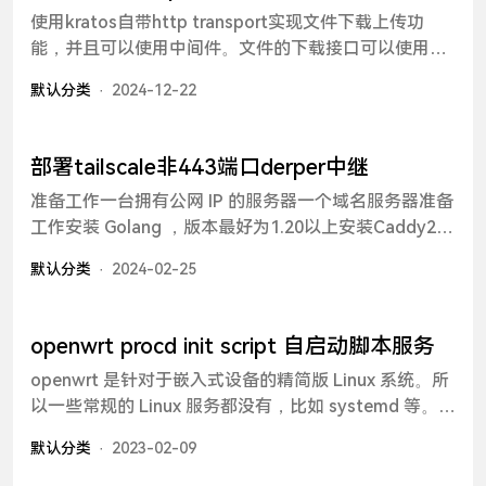
使用kratos自带http transport实现文件下载上传功
编辑页面，分别可以编辑template、js和css，然后在
能，并且可以使用中间件。文件的下载接口可以使用
需要展示的地方再对用户编写的组件进行渲染。实现思
proto定义，上传目前还未找到完美方法，为了统一，
路正常开发一个vue网页的流程为，使用cli创建项目、
默认分类
2024-12-22
采用不定义在proto中定义，自行在server中实现。为什
编写代码、编译最后发布，而编译这一步就会将代码编
么上传接口不能使用proto定义？上传接口实际上可以
译为不需要vue也能够运行的普通代码，而用户编写的
使用proto定义，但是在解析入参时是不能解析上传的
肯定不能使用这个流程，不然每次用户写完就要重新编
部署tailscale非443端口derper中继
字节类型，入参的Content-Type类型只支持: x-www-
译发布，并且用户所编写的代码文件也是存储在数据库
准备工作一台拥有公网 IP 的服务器一个域名服务器准备
form-urlencoded、json、xml、proto、yaml，而上传
中的，这显然不适合。前端从数据库拿到用户所写的js
工作安装 Golang ，版本最好为1.20以上安装Caddy2进
文件我希望以只读字节流readCloser的方式，这样可以
文件，肯定是不能直接运行的，第一步就是将字符串格
入网站了解安装方式：caddy2中文网Caddyfile配置
方便使用io.Copy()的方式实现上传，而不是将文件数据
式的js代码转为js对象，然后再运行。当然，转为js对象
默认分类
2024-02-25
caddy的作用仅用于申请tls证书证书目
转换成[]byte进行传输看一段官方的实现方式原代码 ·
后也不能直接运行，因为本地编写的代码在编译后就没
录：/var/lib/caddy/.local/share/caddy/certificates/ac
GitHub，已简化。func downloadFile(ctx
有Vue这个环境了，直接调用new Vue()方法是行不通的
me-v02.api.letsencrypt.org-
http.Context) error { f := excelize.NewFile() return
openwrt procd init script 自启动脚本服务
directory/example.comexample.com { tls 邮箱
f.Write(ctx.Response()) } func main() { var opts =
openwrt 是针对于嵌入式设备的精简版 Linux 系统。所
respond "Hello, world!" } }安装 tailscalecurl -fsSL
[]http.ServerOption{
以一些常规的 Linux 服务都没有，比如 systemd 等。
https://tailscale.com/install.sh | sh启动并登录
openwrt 是通过 init.d 来管理服务的。所有的服务都在
tailscale up安装 derper 服务go install
默认分类
2023-02-09
/etc/init.d 目录下。对某个服务进行操作也很方便，例
tailscale.com/cmd/derper@main配置derper
如对 network 服务：# 启动 network