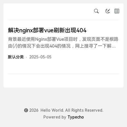
解决nginx部署vue刷新出现404
背景最近使用Nginx部署Vue项目时，发现页面不是根路
由(/)的情况下会出现404的情况，网上搜寻了一下解决
方法，原来是由于Vue单页面开发特性导致的，这里记
默认分类
2025-05-05
录一下解决方法。方案只需要在Nginx配置中添加以下
内容即可：location / { try_files $uri $uri/ @router;
index index.html index.htm; } location @router {
rewrite ^.*$ /index.html last; }在1panel的配置server {
listen 80 ; listen 443 ssl http2 ; server_name ***;
index index.php index.html index.htm default.php
default.htm default.html; proxy_set_header Host
$host; proxy_set_header X-Forwarded-For
2026 Hello World. All Rights Reserved.
$proxy_add_x_for
Powered by
Typecho