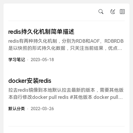
redis持久化机制简单描述
redis有两种持久化机制，分别为RDB和AOF。RDBRDB
是以快照的形式持久化数据，只关注当前结果，优点是
占用少，效率高，缺点是恢复时有可能造成数据的不完
学习笔记
2023-05-18
整。AOFAOF是以日志的形式持久化数据，关注整个过
程，优点是数据完整性高，缺点是开销大。可以设置周
期性保存，如一秒保存一次。因为AOF是以日志的形式
docker安装redis
记录，所以文件会越来越大，AOF会对文件进行重写优
拉去redis镜像到本地默认拉去最新的版本，需要其他版
化。redis会开启一个子进程重写，为了保证在重写期
本自行修改docker pull redis #其他版本 docker pull
间，主进程的数据和子进程的数据保持一致，则采用了
redis:tag启动redisdocker run --name myredis \ -v
AOF重写缓存，当主进程写入一条数据，子进程也会随
默认分类
2022-03-26
/srv/redis/data:/data \ -v
之写入数据。
/srv/redis/redis.conf:/usr/local/etc/redis/redis.conf\ -
p 3548:6379 \ -d redis:latest \ redis-server
/usr/local/etc/redis/redis.conf. -v