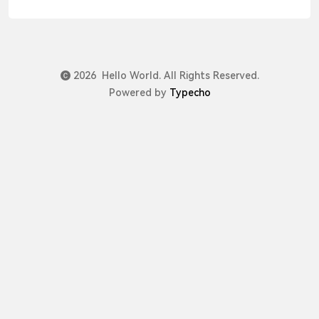
/srv/redis/data:/data：映射数据. -v
/srv/redis/redis.conf:/usr/local/etc/redis/redis.conf：
映射配置文件. -p 6379:6379 \：映射端口. redis-server
/usr/local/etc/redis/redis.conf：使用配置文件启动，
2026 Hello World. All Rights Reserved.
配置文件之前已经映射了映射:前的为本机目录或端口，
Powered by
Typecho
后的为容器内的目